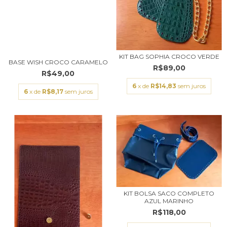
KIT BAG SOPHIA CROCO VERDE
BASE WISH CROCO CARAMELO
R$89,00
R$49,00
6
x de
R$14,83
sem juros
6
x de
R$8,17
sem juros
KIT BOLSA SACO COMPLETO
AZUL MARINHO
R$118,00