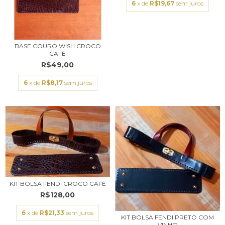
6
x de
R$19,67
sem juros
BASE COURO WISH CROCO
CAFÉ
R$49,00
6
x de
R$8,17
sem juros
KIT BOLSA FENDI CROCO CAFÉ
R$128,00
6
x de
R$21,33
sem juros
KIT BOLSA FENDI PRETO COM
VINHO