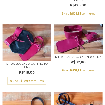
R$128,00
6
x de
R$21,33
sem juros
KIT BOLSA SACO C/FUNDO PINK
R$92,00
KIT BOLSA SACO COMPLETO
PINK
6
x de
R$15,33
sem juros
R$118,00
6
x de
R$19,67
sem juros