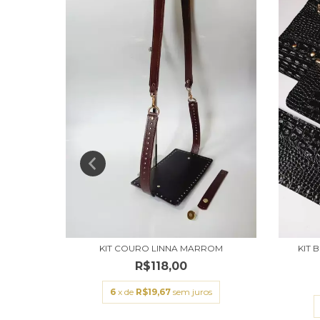
S PRETO
KIT COURO LINNA MARROM
KIT
R$118,00
s
6
x de
R$19,67
sem juros