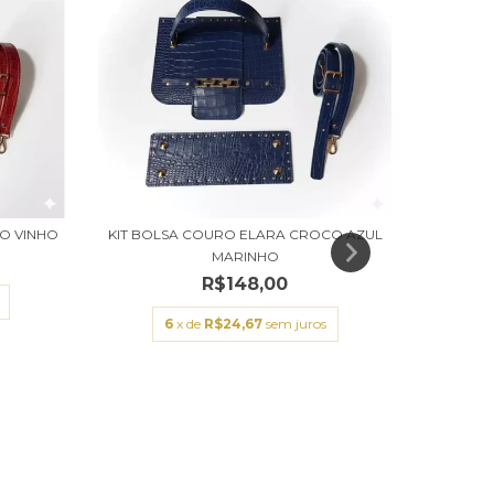
O VINHO
KIT BOLSA COURO ELARA CROCO AZUL
MARINHO
R$148,00
6
x de
R$24,67
sem juros
KIT 