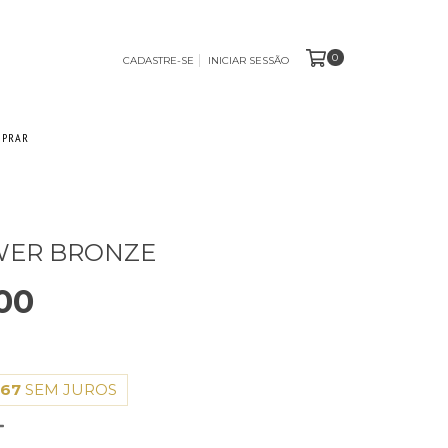
0
CADASTRE-SE
INICIAR SESSÃO
MPRAR
WER BRONZE
00
,67
SEM JUROS