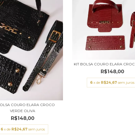
KIT BOLSA COURO ELARA CROC
R$148,00
6
x de
R$24,67
sem juros
 BOLSA COURO ELARA CROCO
VERDE OLIVA
R$148,00
6
x de
R$24,67
sem juros