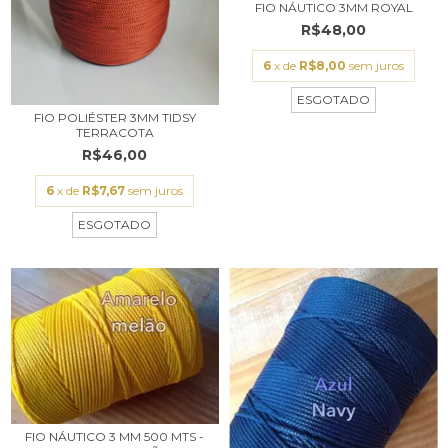
FIO NÁUTICO 3MM ROYAL
R$48,00
6
x de
R$8,00
sem juros
ESGOTADO
FIO POLIÉSTER 3MM TIDSY
TERRACOTA
R$46,00
6
x de
R$7,67
sem juros
ESGOTADO
FIO NÁUTICO 3 MM 500 MTS -